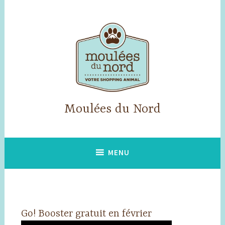
Accéder
au
contenu
principal
Moulées du Nord
MENU
Go! Booster gratuit en février