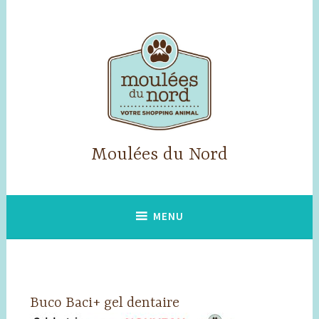
Accéder
au
contenu
principal
Moulées du Nord
MENU
Buco Baci+ gel dentaire