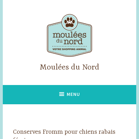
Accéder
au
contenu
principal
Moulées du Nord
MENU
Conserves Fromm pour chiens rabais