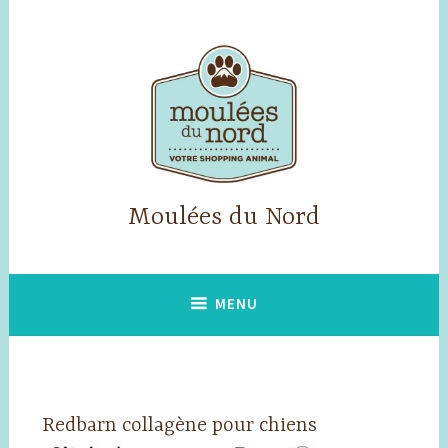
Accéder
au
contenu
principal
Moulées du Nord
MENU
Redbarn collagène pour chiens