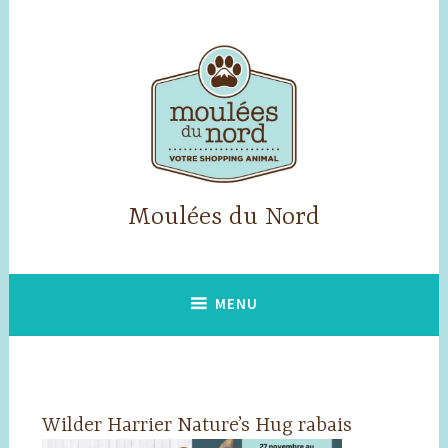
Accéder
au
contenu
principal
Moulées du Nord
MENU
Wilder Harrier Nature’s Hug rabais