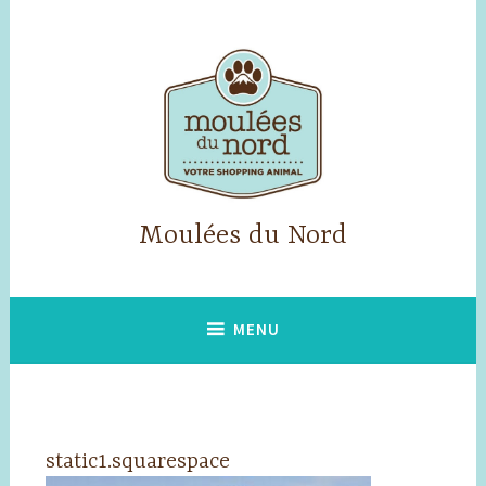
Accéder
au
contenu
principal
Moulées du Nord
MENU
static1.squarespace