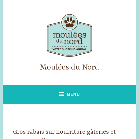
Accéder
au
contenu
principal
Moulées du Nord
MENU
Gros rabais sur nourriture gâteries et