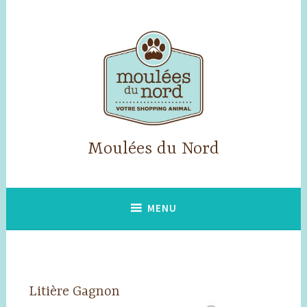
Accéder
au
contenu
principal
Moulées du Nord
MENU
Litière Gagnon