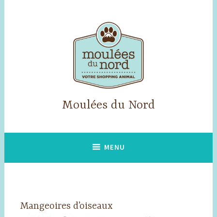
Accéder
au
contenu
principal
Moulées du Nord
MENU
Mangeoires d’oiseaux